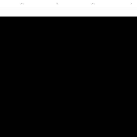
-
-
-
-