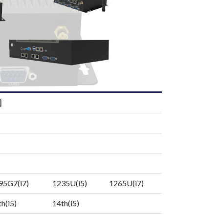
]
95G7(i7)
1235U(i5)
1265U(i7)
h(i5)
14th(i5)