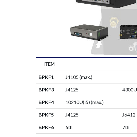
ITEM
BPKF1
J4105 (max.)
BPKF3
J4125
4300U(
BPKF4
10210U(i5) (max.)
BPKF5
J4125
J6412
BPKF6
6th
7th