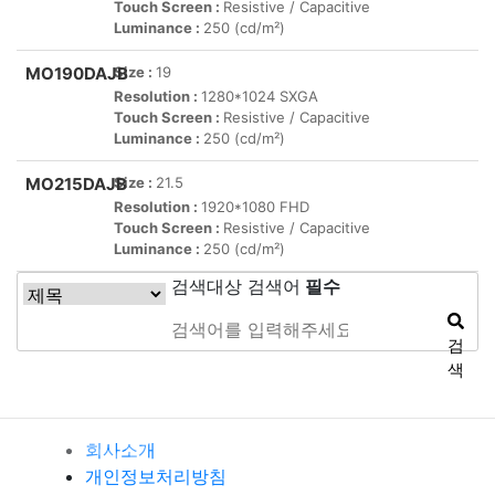
Touch Screen :
Resistive / Capacitive
Luminance :
250 (cd/m²)
MO190DAJB
Size :
19
Resolution :
1280*1024 SXGA
Touch Screen :
Resistive / Capacitive
Luminance :
250 (cd/m²)
MO215DAJB
Size :
21.5
Resolution :
1920*1080 FHD
Touch Screen :
Resistive / Capacitive
Luminance :
250 (cd/m²)
검색대상
검색어
필수
검
색
회사소개
개인정보처리방침