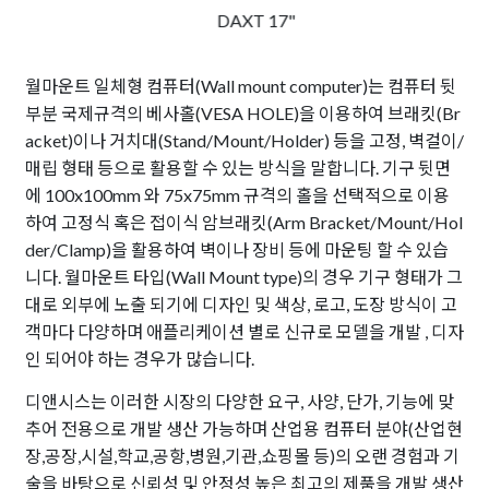
DAXT 17"
월마운트 일체형 컴퓨터(Wall mount computer)는 컴퓨터 뒷
부분 국제규격의 베사홀(VESA HOLE)을 이용하여 브래킷(Br
acket)이나 거치대(Stand/Mount/Holder) 등을 고정, 벽걸이/
매립 형태 등으로 활용할 수 있는 방식을 말합니다. 기구 뒷면
에 100x100mm 와 75x75mm 규격의 홀을 선택적으로 이용
하여 고정식 혹은 접이식 암브래킷(Arm Bracket/Mount/Hol
der/Clamp)을 활용하여 벽이나 장비 등에 마운팅 할 수 있습
니다. 월마운트 타입(Wall Mount type)의 경우 기구 형태가 그
대로 외부에 노출 되기에 디자인 및 색상, 로고, 도장 방식이 고
객마다 다양하며 애플리케이션 별로 신규로 모델을 개발 , 디자
인 되어야 하는 경우가 많습니다.
디앤시스는 이러한 시장의 다양한 요구, 사양, 단가, 기능에 맞
추어 전용으로 개발 생산 가능하며 산업용 컴퓨터 분야(산업현
장,공장,시설,학교,공항,병원,기관,쇼핑몰 등)의 오랜 경험과 기
술을 바탕으로 신뢰성 및 안정성 높은 최고의 제품을 개발 생산