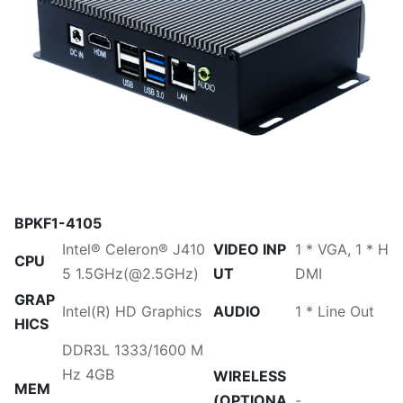
BPKF1-4105
Intel® Celeron® J410
VIDEO INP
1 * VGA, 1 * H
CPU
5 1.5GHz(@2.5GHz)
UT
DMI
GRAP
Intel(R) HD Graphics
AUDIO
1 * Line Out
HICS
DDR3L 1333/1600 M
Hz 4GB
WIRELESS
MEM
(OPTIONA
-