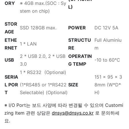
ORY
※ 4GB max.
(SOC : Sy
L)
stem on chip)
STOR
SSD 128GB max.
POWER
DC 12V 5A
AGE
ETHE
STRUCTU
Full Aluminiu
1 * LAN
RNET
RE
m
2 * USB 2.0, 2 * USB
OPERATIN
USB
-10 to 60℃
3.0
G TEMP
1 * RS232 (Optional)
SERIA
151 x 95 x 3
L POR
(1*RS485 or 1*RS422
SIZE
8mm
(W*D*
T
Selectable) (Optional)
H)
※ I/O Port는 보드 사양에 따라 변경될 수 있으며 Customi
zing Item 관련 상담은
dnsys@dnsys.co.kr
로 문의하세
요.