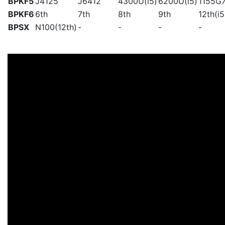
BPKF5
J4125
J6412
4300U(i5)
6200U(i5)
1155G7
BPKF6
6th
7th
8th
9th
12th(i5
BPSX
N100(12th)
-
-
-
-