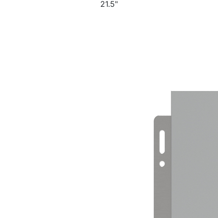
21.5"