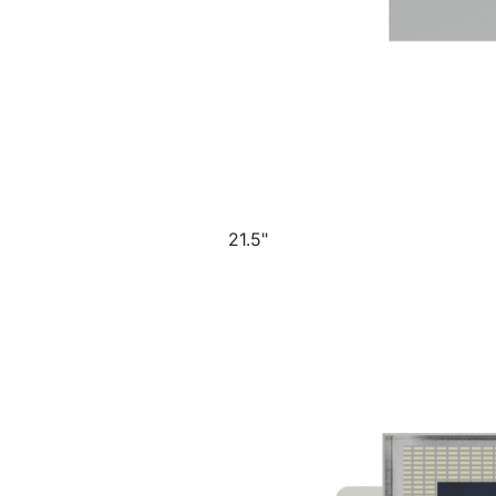
21.5"