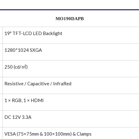
MO190DAPB
19" TFT-LCD LED Backlight
1280*1024 SXGA
250 (cd/㎡)
Resistive / Capacitive / InfraRed
1 × RGB, 1 × HDMI
DC 12V 3.3A
VESA (75×75mm & 100×100mm) & Clamps