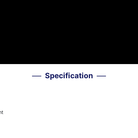
Specification
ht