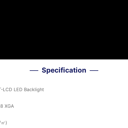
Specification
FT-LCD LED Backlight
68 XGA
/㎡)