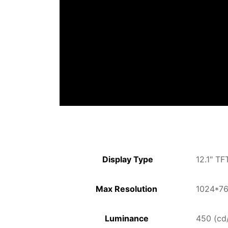
Display Type
12.1" T
Max Resolution
1024*7
Luminance
450 (cd