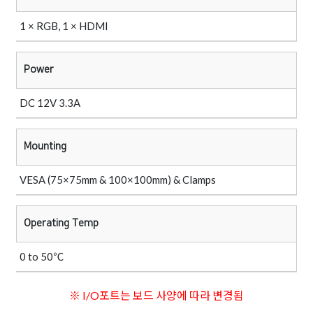
1 × RGB, 1 × HDMI
Power
DC 12V 3.3A
Mounting
VESA (75×75mm & 100×100mm) & Clamps
Operating Temp
0 to 50℃
※ I/O포트는 보드 사양에 따라 변경됨