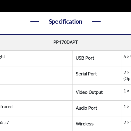
Specification
PP170DAPT
ght
6 × 
USB Port
2 ×
Serial Port
(Op
1 ×
Video Output
nfrared
1 ×
Audio Port
5, i7
2 ×
Wireless