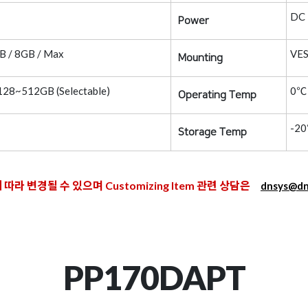
DC 
Power
B / 8GB / Max
VES
Mounting
28~512GB (Selectable)
0℃
Operating Temp
-2
Storage Temp
에 따라 변경될 수 있으며 Customizing Item 관련 상담은
dnsys@dns
PP170DAPT