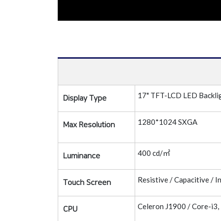
17" TFT-LCD LED Backli
Display Type
1280*1024 SXGA
Max Resolution
400 cd/㎡
Luminance
Resistive / Capacitive / I
Touch Screen
Celeron J1900 / Core-i3, i
CPU