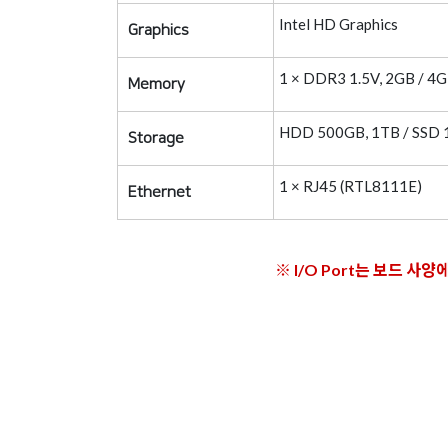
Intel HD Graphics
Graphics
1 × DDR3 1.5V, 2GB / 4G
Memory
HDD 500GB, 1TB / SSD 1
Storage
1 × RJ45 (RTL8111E)
Ethernet
※ I/O Port는 보드 사양