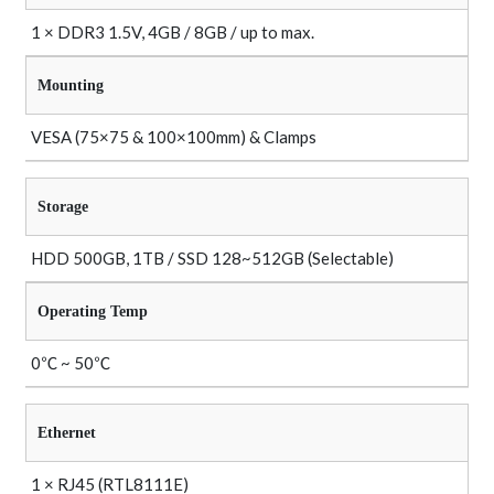
1 × DDR3 1.5V, 4GB / 8GB / up to max.
Mounting
VESA (75×75 & 100×100mm) & Clamps
Storage
HDD 500GB, 1TB / SSD 128~512GB (Selectable)
Operating Temp
0℃ ~ 50℃
Ethernet
1 × RJ45 (RTL8111E)