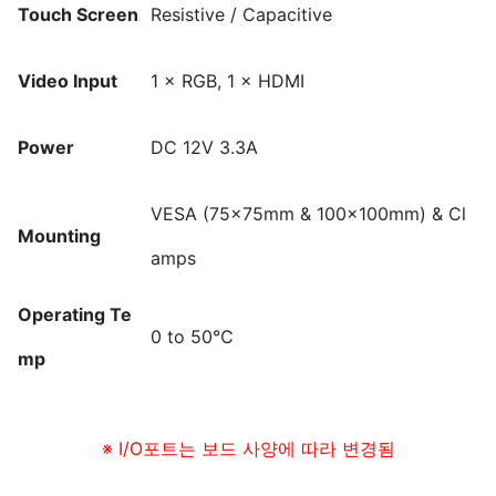
Touch Screen
Resistive / Capacitive
Video Input
1 × RGB, 1 × HDMI
Power
DC 12V 3.3A
VESA (75×75mm & 100×100mm) & Cl
Mounting
amps
Operating Te
0 to 50℃
mp
※ I/O포트는 보드 사양에 따라 변경됨